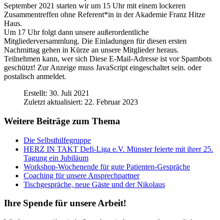
September 2021 starten wir um 15 Uhr mit einem lockeren
Zusammentreffen ohne Referent*in in der Akademie Franz Hitze
Haus.
Um 17 Uhr folgt dann unsere außerordentliche
Mitgliederversammlung. Die Einladungen für diesen ersten
Nachmittag gehen in Kürze an unsere Mitglieder heraus.
Teilnehmen kann, wer sich
Diese E-Mail-Adresse ist vor Spambots
geschützt! Zur Anzeige muss JavaScript eingeschaltet sein.
oder
postalisch anmeldet.
Erstellt: 30. Juli 2021
Zuletzt aktualisiert: 22. Februar 2023
Weitere Beiträge zum Thema
Die Selbsthilfegruppe
HERZ IN TAKT Defi-Liga e.V. Münster feierte mit ihrer 25.
Tagung ein Jubiläum
Workshop-Wochenende für gute Patienten-Gespräche
Coaching für unsere Ansprechpartner
Tischgespräche, neue Gäste und der Nikolaus
Ihre Spende für unsere Arbeit!