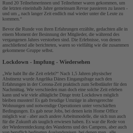
Rund 20 Teilnehmerinnen und Teilnehmer waren gekommen, um
die letzten eineinhalb Jahre gemeinsam Revue passieren zu lassen -
und um „ nach langer Zeit endlich mal wieder unter die Leute zu
kommen.“
Bevor die Runde von ihren Erfahrungen erzählte, gedachten alle in
einem Moment der Besinnung der Mitglieder, die während des
vergangenen Jahres verstorben sind. Die Erlebnisse, von denen
anschließend alle berichteten, waren so vielfältig wie die zusammen
gekommene Gruppe selbst.
Lockdown - Impfung - Wiedersehen
„Wie habt Ihr die Zeit erlebt?“ Nach 1,5 Jahren physischer
Abstinenz wurde Angelika Dänes Eingangsfrage nach den
Erfahrungen in der Corona-Zeit praktisch zum Selbstläufer für den
Nachmittag. Wie verschieden man doch eine solche Zeit erleben
kann und wie viele alltägliche Dinge trotz Lockdown möglich
bleiben mussten! Es gab freudige Umzüge in altersgerechte
Wohnungen und notwendige Operationen unter verschärften
Bedingungen. Es gab neue Jobs, bei denen kein Home Office
möglich war - aber auch andere Arbeitsmodelle, die sich nun auch
für die Zukunft als tauglich erwiesen haben. Es war die Rede von
der Wiederentdeckung des Wanderns und des Campens, aber auch
von beruflich bedingten Auslandsreisen, bei denen man „alle