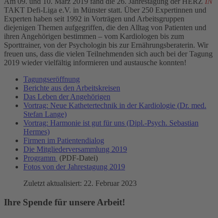
Am 09. und 10. März 2019 fand die 26. Jahrestagung der HERZ
IN
TAKT Defi-Liga e.V. in Münster statt. Über 250 Expertinnen und
Experten haben seit 1992 in Vorträgen und Arbeitsgruppen
diejenigen Themen aufgegriffen, die den Alltag von Patienten und
ihren Angehörigen bestimmen – vom Kardiologen bis zum
Sporttrainer, von der Psychologin bis zur Ernährungsberaterin. Wir
freuen uns, dass die vielen Teilnehmenden sich auch bei der Tagung
2019 wieder vielfältig informieren und austausche konnten!
Tagungseröffnung
Berichte aus den Arbeitskreisen
Das Leben der Angehörigen
Vortrag: Neue Kathetertechnik in der Kardiologie (
Dr. med.
Stefan Lange)
Vortrag: Harmonie ist gut für uns (Dipl.-Psych. Sebastian
Hermes)
Firmen im Patientendialog
Die Mitgliederversammlung 2019
Programm
(PDF-Datei)
Fotos von der Jahrestagung 2019
Zuletzt aktualisiert: 22. Februar 2023
Ihre Spende für unsere Arbeit!