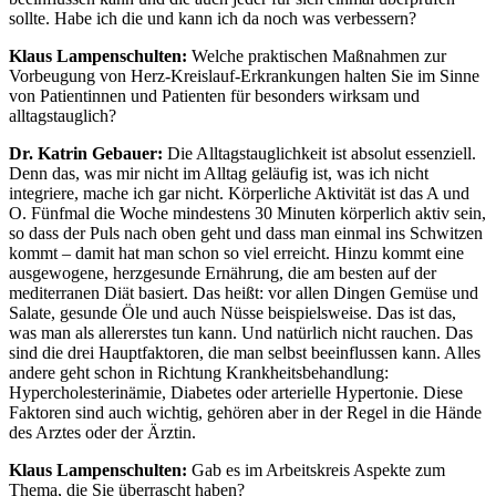
sollte. Habe ich die und kann ich da noch was verbessern?
Klaus Lampenschulten:
Welche praktischen Maßnahmen zur
Vorbeugung von Herz-Kreislauf-Erkrankungen halten Sie im Sinne
von Patientinnen und Patienten für besonders wirksam und
alltagstauglich?
Dr. Katrin Gebauer:
Die Alltagstauglichkeit ist absolut essenziell.
Denn das, was mir nicht im Alltag geläufig ist, was ich nicht
integriere, mache ich gar nicht. Körperliche Aktivität ist das A und
O. Fünfmal die Woche mindestens 30 Minuten körperlich aktiv sein,
so dass der Puls nach oben geht und dass man einmal ins Schwitzen
kommt – damit hat man schon so viel erreicht. Hinzu kommt eine
ausgewogene, herzgesunde Ernährung, die am besten auf der
mediterranen Diät basiert. Das heißt: vor allen Dingen Gemüse und
Salate, gesunde Öle und auch Nüsse beispielsweise. Das ist das,
was man als allererstes tun kann. Und natürlich nicht rauchen. Das
sind die drei Hauptfaktoren, die man selbst beeinflussen kann. Alles
andere geht schon in Richtung Krankheitsbehandlung:
Hypercholesterinämie, Diabetes oder arterielle Hypertonie. Diese
Faktoren sind auch wichtig, gehören aber in der Regel in die Hände
des Arztes oder der Ärztin.
Klaus Lampenschulten:
Gab es im Arbeitskreis Aspekte zum
Thema, die Sie überrascht haben?