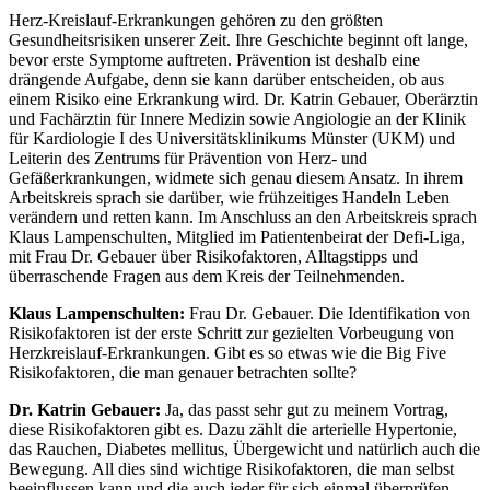
Herz-Kreislauf-Erkrankungen gehören zu den größten
Gesundheitsrisiken unserer Zeit. Ihre Geschichte beginnt oft lange,
bevor erste Symptome auftreten. Prävention ist deshalb eine
drängende Aufgabe, denn sie kann darüber entscheiden, ob aus
einem Risiko eine Erkrankung wird. Dr. Katrin Gebauer, Oberärztin
und Fachärztin für Innere Medizin sowie Angiologie an der Klinik
für Kardiologie I des Universitätsklinikums Münster (UKM) und
Leiterin des Zentrums für Prävention von Herz- und
Gefäßerkrankungen, widmete sich genau diesem Ansatz. In ihrem
Arbeitskreis sprach sie darüber, wie frühzeitiges Handeln Leben
verändern und retten kann. Im Anschluss an den Arbeitskreis sprach
Klaus Lampenschulten, Mitglied im Patientenbeirat der Defi-Liga,
mit Frau Dr. Gebauer über Risikofaktoren, Alltagstipps und
überraschende Fragen aus dem Kreis der Teilnehmenden.
Klaus Lampenschulten:
Frau Dr. Gebauer. Die Identifikation von
Risikofaktoren ist der erste Schritt zur gezielten Vorbeugung von
Herzkreislauf-Erkrankungen. Gibt es so etwas wie die Big Five
Risikofaktoren, die man genauer betrachten sollte?
Dr. Katrin Gebauer:
Ja, das passt sehr gut zu meinem Vortrag,
diese Risikofaktoren gibt es. Dazu zählt die arterielle Hypertonie,
das Rauchen, Diabetes mellitus, Übergewicht und natürlich auch die
Bewegung. All dies sind wichtige Risikofaktoren, die man selbst
beeinflussen kann und die auch jeder für sich einmal überprüfen