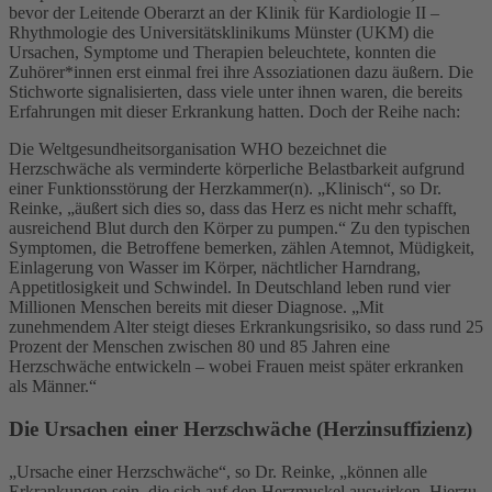
bevor der Leitende Oberarzt an der Klinik für Kardiologie II –
Rhythmologie des Universitätsklinikums Münster (UKM) die
Ursachen, Symptome und Therapien beleuchtete, konnten die
Zuhörer*innen erst einmal frei ihre Assoziationen dazu äußern. Die
Stichworte signalisierten, dass viele unter ihnen waren, die bereits
Erfahrungen mit dieser Erkrankung hatten. Doch der Reihe nach:
Die Weltgesundheitsorganisation WHO bezeichnet die
Herzschwäche als verminderte körperliche Belastbarkeit aufgrund
einer Funktionsstörung der Herzkammer(n). „Klinisch“, so Dr.
Reinke, „äußert sich dies so, dass das Herz es nicht mehr schafft,
ausreichend Blut durch den Körper zu pumpen.“ Zu den typischen
Symptomen, die Betroffene bemerken, zählen Atemnot, Müdigkeit,
Einlagerung von Wasser im Körper, nächtlicher Harndrang,
Appetitlosigkeit und Schwindel. In Deutschland leben rund vier
Millionen Menschen bereits mit dieser Diagnose. „Mit
zunehmendem Alter steigt dieses Erkrankungsrisiko, so dass rund 25
Prozent der Menschen zwischen 80 und 85 Jahren eine
Herzschwäche entwickeln – wobei Frauen meist später erkranken
als Männer.“
Die Ursachen einer Herzschwäche (Herzinsuffizienz)
„Ursache einer Herzschwäche“, so Dr. Reinke, „können alle
Erkrankungen sein, die sich auf den Herzmuskel auswirken. Hierzu