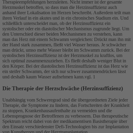
Therapieempfehlungen herzuleiten. Nicht immer ist der gesamte
Herzmuskel betroffen, so dass man die Herzinsuffizienz auch
anhand ihrer Lokalisation im Herzen beschreibt. Außerdem teilt man
ihren Verlauf in ein akutes und in ein chronisches Stadium ein. Und
schließlich unterscheidet man, ob der Herzinsuffizienz ein
systolischer oder ein diastolischer Mechanismus zugrunde liegt. Um
den Unterschied dieser beiden Mechanismen zu verstehen, kann
man das Herz mit einem Schwamm vergleichen: Drückt man ihn mit
der Hand stark zusammen, fließt viel Wasser heraus. Je schwächer
man drückt, umso mehr Wasser bleibt im Schwamm zurück. Bei der
systolischen Herzinsuffizienz ist der Herzmuskel zu kraftlos, um
sich optimal zusammenzuziehen. Es fließt deshalb weniger Blut in
den Körper. Bei der diastolischen Herzinsuffizienz ist das Herz wie
ein steifer Schwamm, der sich nur schwer zusammendrücken lässt
und deshalb kaum Wasser aufnehmen kann.vgl. 1
Die Therapie der Herzschwäche (Herzinsuffizienz)
Unabhängig vom Schweregrad sind die übergeordneten Ziele jeder
Therapie, die Symptome zu lindern, das Fortschreiten der Krankheit
zu stoppen, Krankenhausaufenthalte zu vermeiden und die
Lebensprognose der Betroffenen zu verbessern. Das therapeutische
Spektrum reicht dabei von der medikamentösen Basistherapie über
den Einsatz verschiedenster Defi-Technologien bis zur Implantation
von Kunstherzen und der Herztransplantation.