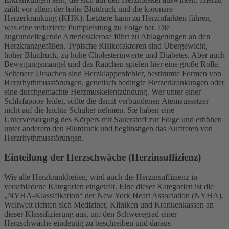
zählt vor allem der hohe Blutdruck und die koronare
Herzerkrankung (KHK). Letztere kann zu Herzinfarkten führen,
was eine reduzierte Pumpleistung zu Folge hat. Die
zugrundeliegende Arteriosklerose führt zu Ablagerungen an den
Herzkranzgefäßen. Typische Risikofaktoren sind Übergewicht,
hoher Blutdruck, zu hohe Cholesterinwerte und Diabetes. Aber auch
Bewegungsmangel und das Rauchen spielen hier eine große Rolle.
Seltenere Ursachen sind Herzklappenfehler, bestimmte Formen von
Herzrhythmusstörungen, genetisch bedingte Herzerkrankungen oder
eine durchgemachte Herzmuskelentzündung. Wer unter einer
Schlafapnoe leidet, sollte die damit verbundenen Atemaussetzer
nicht auf die leichte Schulter nehmen. Sie haben eine
Unterversorgung des Körpers mit Sauerstoff zur Folge und erhöhen
unter anderem den Blutdruck und begünstigen das Auftreten von
Herzrhythmusstörungen.
Einteilung der Herzschwäche (Herzinsuffizienz)
Wie alle Herzkrankheiten, wird auch die Herzinsuffizienz in
verschiedene Kategorien eingeteilt. Eine dieser Kategorien ist die
„NYHA-Klassifikation“ der New York Heart Association (NYHA).
Weltweit richten sich Mediziner, Kliniken und Krankenkassen an
dieser Klassifizierung aus, um den Schweregrad einer
Herzschwäche eindeutig zu beschreiben und daraus