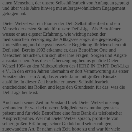
einen Menschen, der unsere Selbsthilfearbeit von Anfang an geprägt
und über viele Jahre hinweg mit außergewöhnlichem Engagement
getragen hat.
Dieter Wetzel war ein Pionier der Defi-Selbsthilfearbeit und ein
Mensch der ersten Stunde für unsere Defi-Liga. Als Betroffener
wusste er aus eigener Erfahrung, wie wichtig neben der
medizinischen Versorgung die Alltagsseelsorge, die gegenseitige
Unterstützung und die psychosoziale Begleitung für Menschen mit
Defi sind. Bereits 1993 erkannte er, dass Betroffene Orte und
Menschen brauchen, um sich über ihre Fragen, Sorgen und Ängste
auszutauschen. Aus dieser Überzeugung heraus gehörte Dieter
Wetzel 1994 zu den Mitbegründern des HERZ IN TAKT Defi-Liga
e.V.. In den ersten Jahren übernahm er dort Verantwortung als erster
Vorsitzender – ein Amt, das er viele Jahre mit großem Einsatz
ausfüllte. In dieser Zeit brachte er unsere Selbsthilfearbeit
entscheidend ins Rollen und legte den Grundstein für das, was die
Defi-Liga heute ist.
Auch nach seiner Zeit im Vorstand blieb Dieter Wetzel uns eng
verbunden. Er war bei unseren Mitgliederversammlungen stets
präsent und für viele Betroffene eine feste Bank als telefonischer
Ansprechpartner. Wer mit Dieter Wetzel sprach, profitierte von
seiner großen Erfahrung, seiner Geduld und seiner ruhigen,
zugewandten Art. Er nahm sich Zeit, hörte zu und war für viele