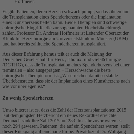
Hoffmeier.
Es gibt Patienten, deren Herz so schwach pumpt, so dass ihnen nur
die Transplantation eines Spenderherzens oder die Implantation
eines Kunstherzens helfen kann. Beide Therapien sind schwierige
chirurgische Eingriffe, die zur sogenannten Hochrisikochirurgie
zählen. Professor Dr. Andreas Hoffmeier ist Leitender Oberarzt der
Klinik für Herzchirurgie am Universitätsklinikum Münster (UKM)
und hat bereits zahlreiche Spenderherzen transplantiert.
Aus dieser Erfahrung heraus teilt er auch die Meinung der
Deutschen Gesellschaft für Herz-, Thorax- und Gefäßchirurgie
(DGTHG), dass die Transplantation eines Spenderherzens bei einer
terminalen – also ausgeprägten – Herzschwäche die beste
chirurgische Therapieform ist: „Wir erreichen damit so stabile
Überlebensraten, dass sie der Implantation eines Kunstherzens nach
wie vor überlegen ist.“
Zu wenig Spenderherzen
Umso bitterer ist es, dass die Zahl der Herztransplantationen 2015
laut dem jüngsten Herzbericht ein neues Rekordtief erreichte.
Demnach sank ihre Zahl 2015 auf 283. Im Jahr zuvor waren es
noch 294 gewesen. Patienten, die auf ein Spenderherz warten, stellt
dieser Rückgang auf eine harte Probe. Privatdozent Dr. Wolfgang