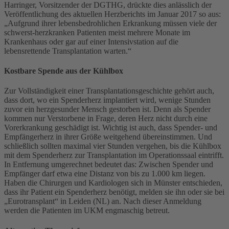
Harringer, Vorsitzender der DGTHG, drückte dies anlässlich der
Veröffentlichung des aktuellen Herzberichts im Januar 2017 so aus:
„Aufgrund ihrer lebensbedrohlichen Erkrankung müssen viele der
schwerst-herzkranken Patienten meist mehrere Monate im
Krankenhaus oder gar auf einer Intensivstation auf die
lebensrettende Transplantation warten.“
Kostbare Spende aus der Kühlbox
Zur Vollständigkeit einer Transplantationsgeschichte gehört auch,
dass dort, wo ein Spenderherz implantiert wird, wenige Stunden
zuvor ein herzgesunder Mensch gestorben ist. Denn als Spender
kommen nur Verstorbene in Frage, deren Herz nicht durch eine
Vorerkrankung geschädigt ist. Wichtig ist auch, dass Spender- und
Empfängerherz in ihrer Größe weitgehend übereinstimmen. Und
schließlich sollten maximal vier Stunden vergehen, bis die Kühlbox
mit dem Spenderherz zur Transplantation im Operationssaal eintrifft.
In Entfernung umgerechnet bedeutet das: Zwischen Spender und
Empfänger darf etwa eine Distanz von bis zu 1.000 km liegen.
Haben die Chirurgen und Kardiologen sich in Münster entschieden,
dass ihr Patient ein Spenderherz benötigt, melden sie ihn oder sie bei
„Eurotransplant“ in Leiden (NL) an. Nach dieser Anmeldung
werden die Patienten im UKM engmaschig betreut.