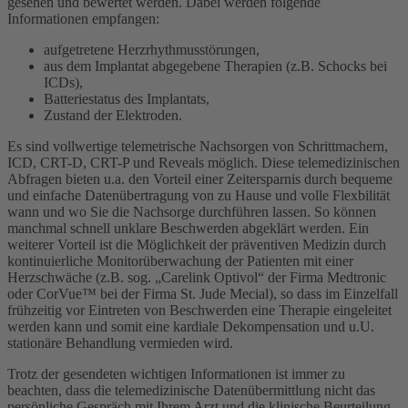
gesehen und bewertet werden. Dabei werden folgende
Informationen empfangen:
aufgetretene Herzrhythmusstörungen,
aus dem Implantat abgegebene Therapien (z.B. Schocks bei
ICDs),
Batteriestatus des Implantats,
Zustand der Elektroden.
Es sind vollwertige telemetrische Nachsorgen von Schrittmachern,
ICD, CRT-D, CRT-P und Reveals möglich. Diese telemedizinischen
Abfragen bieten u.a. den Vorteil einer Zeitersparnis durch bequeme
und einfache Datenübertragung von zu Hause und volle Flexbilität
wann und wo Sie die Nachsorge durchführen lassen. So können
manchmal schnell unklare Beschwerden abgeklärt werden. Ein
weiterer Vorteil ist die Möglichkeit der präventiven Medizin durch
kontinuierliche Monitorüberwachung der Patienten mit einer
Herzschwäche (z.B. sog. „Carelink Optivol“ der Firma Medtronic
oder CorVue™ bei der Firma St. Jude Mecial), so dass im Einzelfall
frühzeitig vor Eintreten von Beschwerden eine Therapie eingeleitet
werden kann und somit eine kardiale Dekompensation und u.U.
stationäre Behandlung vermieden wird.
Trotz der gesendeten wichtigen Informationen ist immer zu
beachten, dass die telemedizinische Datenübermittlung nicht das
persönliche Gespräch mit Ihrem Arzt und die klinische Beurteilung