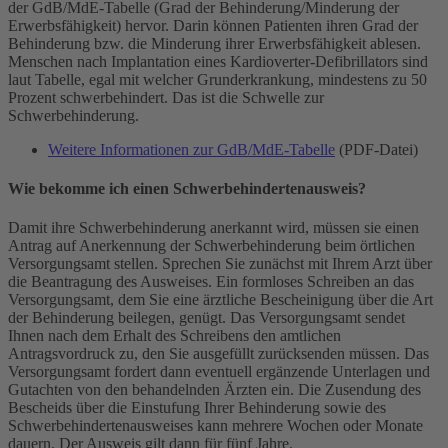
der GdB/MdE-Tabelle (Grad der Behinderung/Minderung der
Erwerbsfähigkeit) hervor. Darin können Patienten ihren Grad der
Behinderung bzw. die Minderung ihrer Erwerbsfähigkeit ablesen.
Menschen nach Implantation eines Kardioverter-Defibrillators sind
laut Tabelle, egal mit welcher Grunderkrankung, mindestens zu 50
Prozent schwerbehindert. Das ist die Schwelle zur
Schwerbehinderung.
Weitere Informationen zur GdB/MdE-Tabelle
(PDF-Datei)
Wie bekomme ich einen Schwerbehindertenausweis?
Damit ihre Schwerbehinderung anerkannt wird, müssen sie einen
Antrag auf Anerkennung der Schwerbehinderung beim örtlichen
Versorgungsamt stellen. Sprechen Sie zunächst mit Ihrem Arzt über
die Beantragung des Ausweises. Ein formloses Schreiben an das
Versorgungsamt, dem Sie eine ärztliche Bescheinigung über die Art
der Behinderung beilegen, genügt. Das Versorgungsamt sendet
Ihnen nach dem Erhalt des Schreibens den amtlichen
Antragsvordruck zu, den Sie ausgefüllt zurücksenden müssen. Das
Versorgungsamt fordert dann eventuell ergänzende Unterlagen und
Gutachten von den behandelnden Ärzten ein. Die Zusendung des
Bescheids über die Einstufung Ihrer Behinderung sowie des
Schwerbehindertenausweises kann mehrere Wochen oder Monate
dauern. Der Ausweis gilt dann für fünf Jahre.