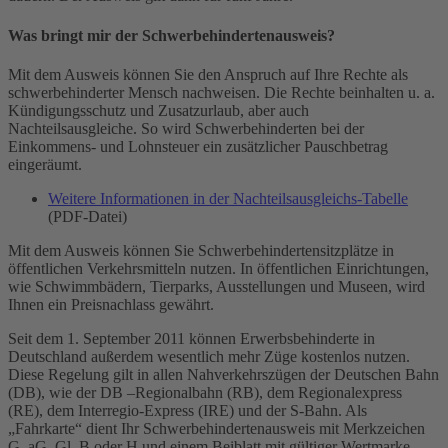
Was bringt mir der Schwerbehindertenausweis?
Mit dem Ausweis können Sie den Anspruch auf Ihre Rechte als
schwerbehinderter Mensch nachweisen. Die Rechte beinhalten u. a.
Kündigungsschutz und Zusatzurlaub, aber auch
Nachteilsausgleiche. So wird Schwerbehinderten bei der
Einkommens- und Lohnsteuer ein zusätzlicher Pauschbetrag
eingeräumt.
Weitere Informationen in der Nachteilsausgleichs-Tabelle
(PDF-Datei)
Mit dem Ausweis können Sie Schwerbehindertensitzplätze in
öffentlichen Verkehrsmitteln nutzen. In öffentlichen Einrichtungen,
wie Schwimmbädern, Tierparks, Ausstellungen und Museen, wird
Ihnen ein Preisnachlass gewährt.
Seit dem 1. September 2011 können Erwerbsbehinderte in
Deutschland außerdem wesentlich mehr Züge kostenlos nutzen.
Diese Regelung gilt in allen Nahverkehrszügen der Deutschen Bahn
(DB), wie der DB –Regionalbahn (RB), dem Regionalexpress
(RE), dem Interregio-Express (IRE) und der S-Bahn. Als
„Fahrkarte“ dient Ihr Schwerbehindertenausweis mit Merkzeichen
G, aG, Gl, B oder H und einem Beiblatt mit gültiger Wertmarke.