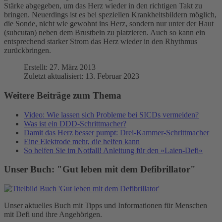
Stärke abgegeben, um das Herz wieder in den richtigen Takt zu
bringen. Neuerdings ist es bei speziellen Krankheitsbildern möglich,
die Sonde, nicht wie gewohnt ins Herz, sondern nur unter der Haut
(subcutan) neben dem Brustbein zu platzieren. Auch so kann ein
entsprechend starker Strom das Herz wieder in den Rhythmus
zurückbringen.
Erstellt: 27. März 2013
Zuletzt aktualisiert: 13. Februar 2023
Weitere Beiträge zum Thema
Video: Wie lassen sich Probleme bei SICDs vermeiden?
Was ist ein DDD-Schrittmacher?
Damit das Herz besser pumpt: Drei-Kammer-Schrittmacher
Eine Elektrode mehr, die helfen kann
So helfen Sie im Notfall! Anleitung für den »Laien-Defi«
Unser Buch: "Gut leben mit dem Defibrillator"
Unser aktuelles Buch mit Tipps und Informationen für Menschen
mit Defi und ihre Angehörigen.