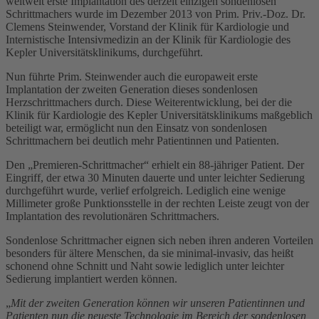
weltweit erste Implantation des derzeit einzigen sondenlosen
Schrittmachers wurde im Dezember 2013 von Prim. Priv.-Doz. Dr.
Clemens Steinwender, Vorstand der Klinik für Kardiologie und
Internistische Intensivmedizin an der Klinik für Kardiologie des
Kepler Universitätsklinikums, durchgeführt.
Nun führte Prim. Steinwender auch die europaweit erste
Implantation der zweiten Generation dieses sondenlosen
Herzschrittmachers durch. Diese Weiterentwicklung, bei der die
Klinik für Kardiologie des Kepler Universitätsklinikums maßgeblich
beteiligt war, ermöglicht nun den Einsatz von sondenlosen
Schrittmachern bei deutlich mehr Patientinnen und Patienten.
Den „Premieren-Schrittmacher“ erhielt ein 88-jähriger Patient. Der
Eingriff, der etwa 30 Minuten dauerte und unter leichter Sedierung
durchgeführt wurde, verlief erfolgreich. Lediglich eine wenige
Millimeter große Punktionsstelle in der rechten Leiste zeugt von der
Implantation des revolutionären Schrittmachers.
Sondenlose Schrittmacher eignen sich neben ihren anderen Vorteilen
besonders für ältere Menschen, da sie minimal-invasiv, das heißt
schonend ohne Schnitt und Naht sowie lediglich unter leichter
Sedierung implantiert werden können.
„
Mit der zweiten Generation können wir unseren Patientinnen und
Patienten nun die neueste Technologie im Bereich der sondenlosen