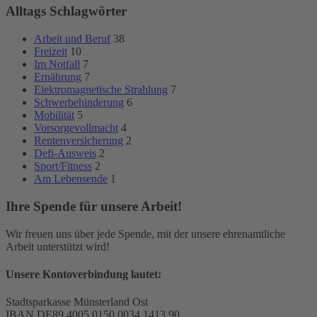
Alltags Schlagwörter
Arbeit und Beruf
38
Freizeit
10
Im Notfall
7
Ernährung
7
Elektromagnetische Strahlung
7
Schwerbehinderung
6
Mobilität
5
Vorsorgevollmacht
4
Rentenversicherung
2
Defi-Ausweis
2
Sport/Fitness
2
Am Lebensende
1
Ihre Spende für unsere Arbeit!
Wir freuen uns über jede Spende, mit der unsere ehrenamtliche
Arbeit unterstützt wird!
Unsere Kontoverbindung lautet:
Stadtsparkasse Münsterland Ost
IBAN DE89 4005 0150 0034 1413 90